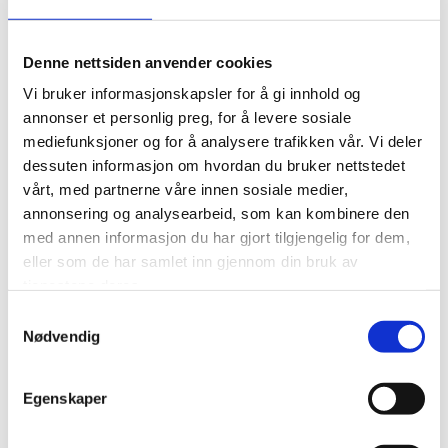
Denne nettsiden anvender cookies
Vi bruker informasjonskapsler for å gi innhold og
annonser et personlig preg, for å levere sosiale
Vi kan gjøre logistikk på deres bygg. Du sender tegninger,
mediefunksjoner og for å analysere trafikken vår. Vi deler
opplysninger om farge, byggeplassadresse og leveringstid.
dessuten informasjon om hvordan du bruker nettstedet
vårt, med partnerne våre innen sosiale medier,
Etter mottagelse av opplysninger, vil du motta ordrebekreftelse
annonsering og analysearbeid, som kan kombinere den
med pris.
med annen informasjon du har gjort tilgjengelig for dem,
Beslagpakken leveres direkte på byggeplassen.
eller som de har samlet inn gjennom din bruk av
tjenestene deres.
Samtykkevalg
Nødvendig
Egenskaper