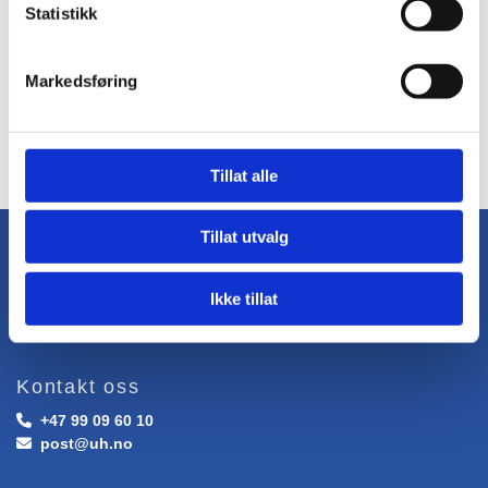
Statistikk
Markedsføring
Tillat alle
Tillat utvalg
Blikkenslager Ulf Hansen AS
Ikke tillat
Kimestadveien 132

3184 Borre
Kontakt oss
+47 99 09 60 10

post@uh.no
